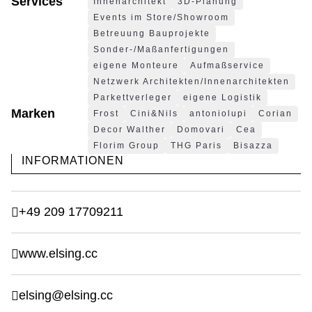
Services
Innenarchitekt
3D-Planung
Events im Store/Showroom
Betreuung Bauprojekte
Sonder-/Maßanfertigungen
eigene Monteure
Aufmaßservice
Netzwerk Architekten/Innenarchitekten
Parkettverleger
eigene Logistik
Marken
Frost
Cini&Nils
antoniolupi
Corian
Decor Walther
Domovari
Cea
Florim Group
THG Paris
Bisazza
INFORMATIONEN
+49 209 17709211
www.elsing.cc
elsing@elsing.cc