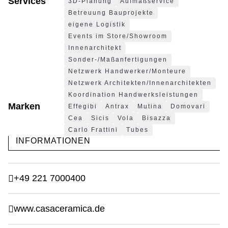
Services
3D-Planung
Aufmaßservice
Betreuung Bauprojekte
eigene Logistik
Events im Store/Showroom
Innenarchitekt
Sonder-/Maßanfertigungen
Netzwerk Handwerker/Monteure
Netzwerk Architekten/Innenarchitekten
Koordination Handwerksleistungen
Marken
Effegibi
Antrax
Mutina
Domovari
Cea
Sicis
Vola
Bisazza
Carlo Frattini
Tubes
INFORMATIONEN
+49 221 7000400
www.casaceramica.de