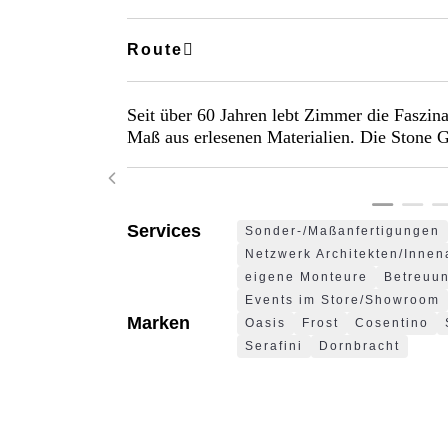
Route
Seit über 60 Jahren lebt Zimmer die Faszina
©
©
©
©
©
©
©
©
©
Maß aus erlesenen Materialien. Die Stone G
Liberty
©
©
©
©
©
Liberty
Liberty
Liberty
Liberty
©
©
©
©
©
Liberty
Liberty
Liberty
Liberty
Janos
Janos
Janos
Janos
Janos
Janos
Janos
Janos
Janos
Janos
Visuals
Wlachopulos
Wlachopulos
Wlachopulos
Wlachopulos
Wlachopulos
Visuals
Visuals
Visuals
Visuals
Wlachopulos
Wlachopulos
Wlachopulos
Wlachopulos
Wlachopulos
Visuals
Visuals
Visuals
Visuals
Services
Sonder-/Maßanfertigungen
Netzwerk Architekten/Innen
eigene Monteure
Betreuun
Events im Store/Showroom
Marken
Oasis
Frost
Cosentino
Serafini
Dornbracht