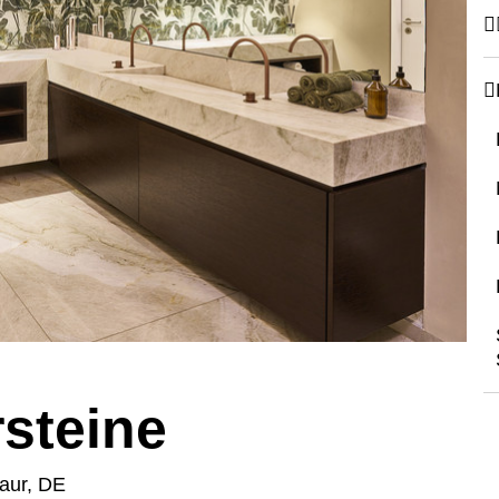
steine
aur, DE