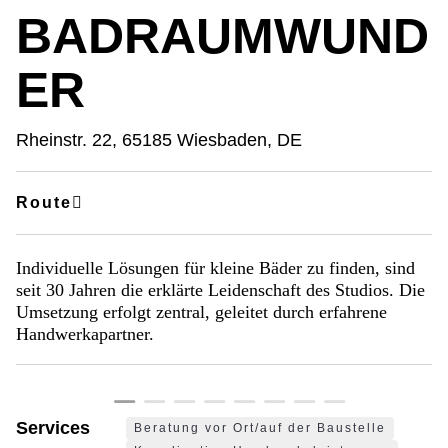
BADRAUMWUND
ER
Rheinstr. 22, 65185 Wiesbaden, DE
Route
Individuelle Lösungen für kleine Bäder zu finden, sind
seit 30 Jahren die erklärte Leidenschaft des Studios. Die
Umsetzung erfolgt zentral, geleitet durch erfahrene
©
©
©
©
©
©
©
©
©
©
©
©
©
©
©
©
©
Handwerkapartner.
Clemens
Clemens
Clemens
Clemens
Clemens
Clemens
Clemens
Clemens
Clemens
Clemens
Clemens
Clemens
Clemens
Clemens
Clemens
Clemens
Clemens
Krebs
Krebs
Krebs
Krebs
Krebs
Krebs
Krebs
Krebs
Krebs
Krebs
Krebs
Krebs
Krebs
Krebs
Krebs
Krebs
Krebs
Services
Beratung vor Ort/auf der Baustelle