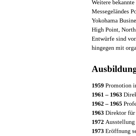
Weitere bekannte 
Messegeländes Por
Yokohama Busines
High Point, North
Entwürfe sind von
hingegen mit org
Ausbildun
1959
Promotion in
1961 – 1963
Direk
1962 – 1965
Profe
1963
Direktor für
1972
Ausstellun
1973
Eröffnung s