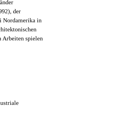
länder
992), der
i Nordamerika in
chitektonischen
n Arbeiten spielen
ustriale