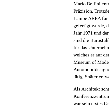
Mario Bellini ent
Präzision. Trotzd
Lampe AREA für A
gefertigt wurde, 
Jahr 1971 und der
sind die Bürost
für das Unternehm
welches er auf d
Museum of Modern
Automobildesigner
tätig. Später entw
Als Architekt sch
Konferenzzentrum
war sein erstes G