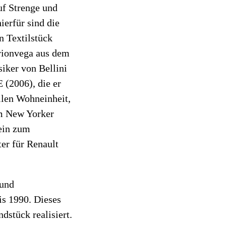
uf Strenge und
ierfür sind die
n Textilstück
Brionvega aus dem
iker von Bellini
(2006), die er
ilen Wohneinheit,
im New Yorker
ein zum
er für Renault
 und
is 1990. Dieses
dstück realisiert.