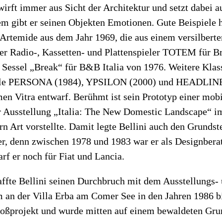
wirft immer aus Sicht der Architektur und setzt dabei a
em gibt er seinen Objekten Emotionen. Gute Beispiele h
rtemide aus dem Jahr 1969, die aus einem versilberte
der Radio-, Kassetten- und Plattenspieler TOTEM für 
 Sessel „Break“ für B&B Italia von 1976. Weitere Klass
ühle PERSONA (1984), YPSILON (2000) und HEADLINE 
en Vitra entwarf. Berühmt ist sein Prototyp einer mob
er Ausstellung „Italia: The New Domestic Landscape“ 
 Art vorstellte. Damit legte Bellini auch den Grundst
, denn zwischen 1978 und 1983 war er als Designberat
arf er noch für Fiat und Lancia.
affte Bellini seinen Durchbruch mit dem Ausstellungs-
 an der Villa Erba am Comer See in den Jahren 1986 b
roßprojekt und wurde mitten auf einem bewaldeten Grun