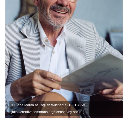
©
Elena Marko at English Wikipedia / CC BY-SA
(http://creativecommons.org/licenses/by-sa/3.0/)