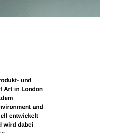
Produkt- und
f Art in London
itdem
Environment and
ll entwickelt
d wird dabei