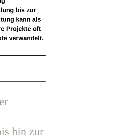
ng
klung bis zur
ltung kann als
e Projekte oft
kte verwandelt.
er
is hin zur