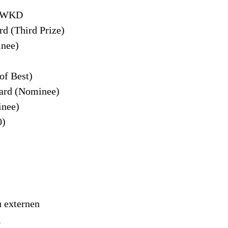
| WKD
rd (Third Prize)
inee)
of Best)
ward (Nominee)
inee)
0)
u externen
.