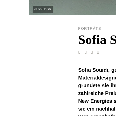
©
Ivo Hofsté
PORTRÄTS
Sofia 
Sofia Souidi, g
Materialdesign
gründete sie ih
zahlreiche Pre
New Energies s
sie ein nachha