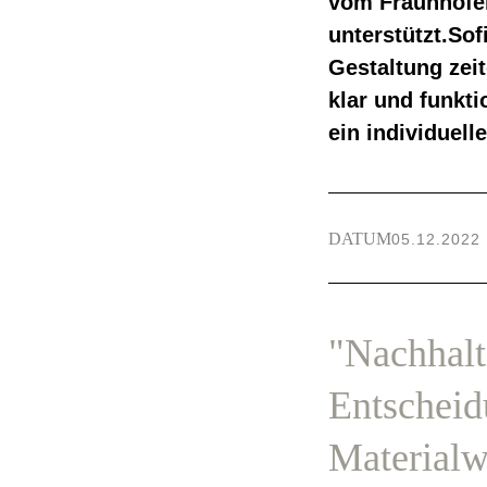
vom Fraunhofer 
unterstützt.So
Gestaltung zei
klar und funkti
ein individuell
DATUM
05.12.2022
"Nachhalt
Entscheid
Materialwa