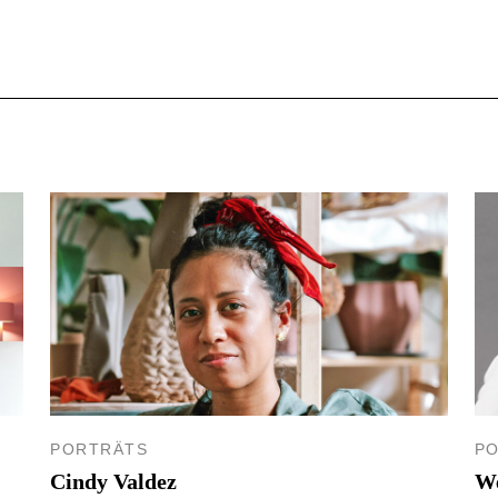
PORTRÄTS
P
Cindy Valdez
We