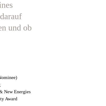
ines
 darauf
en und ob
Nominee)
ng
 & New Energies
ity Award