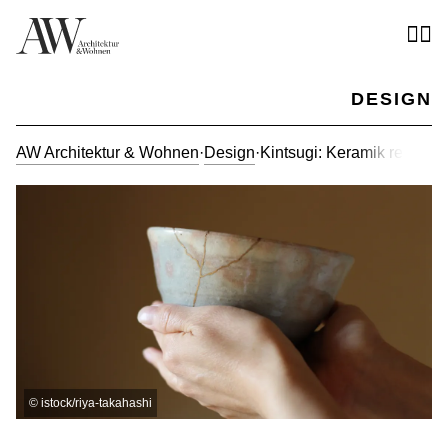
DESIGN
AW Architektur & Wohnen
·
Design
·
Kintsugi: Keramik reparier
©
istock/riya-takahashi