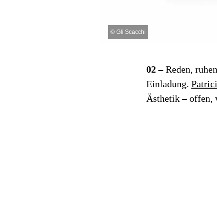
©
Gli Scacchi
02 –
Reden, ruhen
Einladung.
Patric
Ästhetik – offen