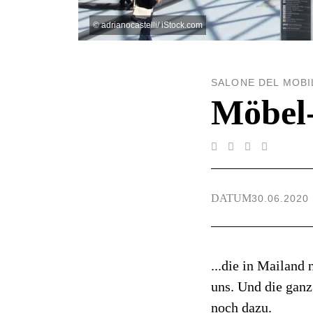
©
adrianocastelli/ iStock.com
SALONE DEL MOBI
Möbel
DATUM
30.06.2020
...die in Mailand
uns. Und die ganz
noch dazu.