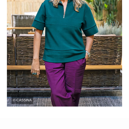
©
CASSINA