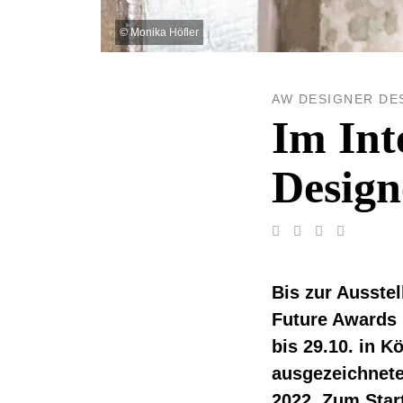
©
Monika Höfler
AW DESIGNER DE
Im Int
Design
Bis zur Ausst
Future Awards
bis 29.10. in K
ausgezeichnet
2022. Zum Start