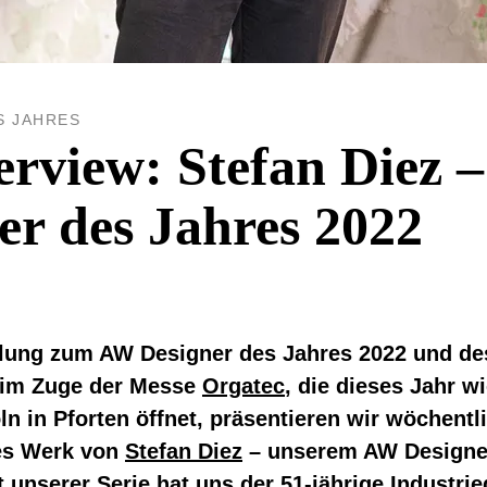
S JAHRES
erview: Stefan Diez 
er des Jahres 2022
ellung zum AW Designer des Jahres 2022 und 
 im Zuge der Messe
Orgatec
,
die dieses Jahr w
öln in Pforten öffnet, präsentieren wir wöchentl
es Werk von
Stefan Diez
– unserem AW Designe
 unserer Serie hat uns der 51-jährige Industrie