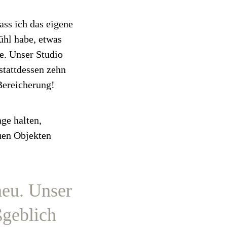
ass ich das eigene
ühl habe, etwas
e. Unser Studio
stattdessen zehn
 Bereicherung!
nge halten,
uen Objekten
neu. Unser
ßgeblich