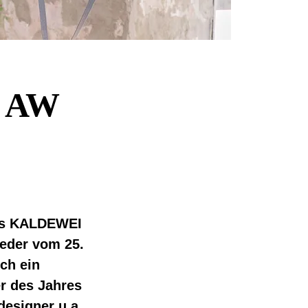
– AW
des KALDEWEI
ieder vom 25.
ich ein
r des Jahres
designer u.a.