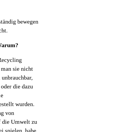
nständig bewegen
cht.
 Warum?
Recycling
 man sie nicht
h unbrauchbar,
 oder die dazu
ie
estellt wurden.
ng von
f die Umwelt zu
i spielen, habe