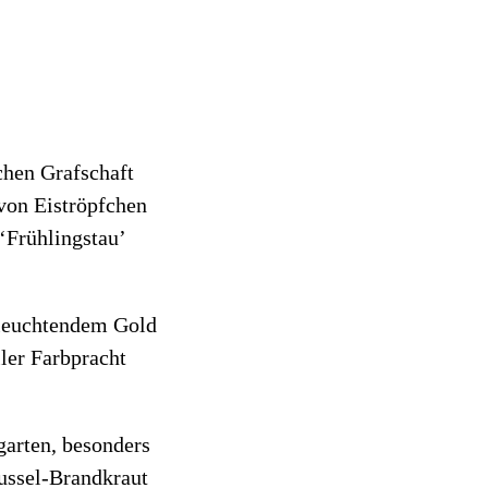
chen Grafschaft
 von Eiströpfchen
‘Frühlingstau’
t leuchtendem Gold
ler Farbpracht
garten, besonders
ussel-Brandkraut