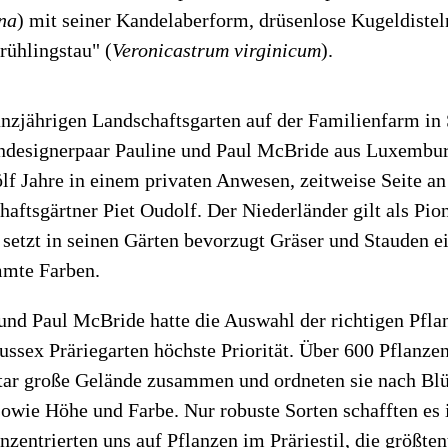
na
) mit seiner Kandelaberform, drüsenlose Kugeldistel
rühlingstau" (
Veronicastrum virginicum
).
anzjährigen Landschaftsgarten auf der Familienfarm in
endesignerpaar Pauline und Paul McBride aus Luxembur
wölf Jahre in einem privaten Anwesen, zeitweise Seite a
aftsgärtner Piet Oudolf. Der Niederländer gilt als Pi
setzt in seinen Gärten bevorzugt Gräser und Stauden e
mmte Farben.
 und Paul McBride hatte die Auswahl der richtigen Pflan
ssex Präriegarten höchste Priorität. Über 600 Pflanzen
tar große Gelände zusammen und ordneten sie nach Blüt
owie Höhe und Farbe. Nur robuste Sorten schafften es 
entrierten uns auf Pflanzen im Präriestil, die größten