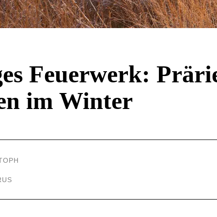
ges Feuerwerk: Präri
en im Winter
STOPH
RUS