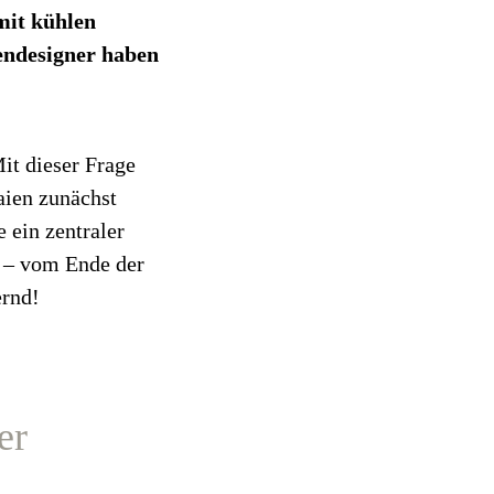
it kühlen
endesigner haben
it dieser Frage
aien zunächst
 ein zentraler
ts – vom Ende der
ernd!
er