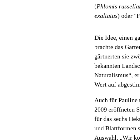
(
Phlomis russelia
exaltatus
) oder "F
Die Idee, einen g
brachte das Gart
gärtnerten sie z
bekannten Landsch
Naturalismus“, er 
Wert auf abgesti
Auch für Pauline
2009 eröffneten Su
für das sechs Hek
und Blattformen s
Auswahl. „Wir konz