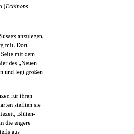
n (
Echinops
 Sussex anzulegen,
g mit. Dort
n Seite mit dem
onier des „Neuen
in und legt großen
zen für ihren
arten stellten sie
ezeit, Blüten-
in die engere
teils aus