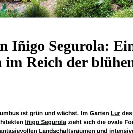
n Iñigo Segurola: Ei
 im Reich der blühe
lumbus ist grün und wächst. Im Garten
Lur
des
chitekten
Iñigo Segurola
zieht sich die ovale Fo
fantasievollen Landschaftsräumen und intensiv