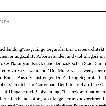
STOPH
ruchlandung", sagt Iñigo Segurola. Der Gartenarchitekt 
denen er ungezählte Arbeitsstunden und viel Ehrgeiz inv
roßes Naturgrundstück nahe der baskischen Stadt San S
rtenreich zu verwandeln: "Die Mühe war es wert, aber 
m Ende." Aus der anstrengenden Zeit zog Segurola die
ohnt sich nicht im Gartenbau. Der leidenschaftliche Ges
m auf Hingabe und Beobachtung: "Pflanzkombinationen, 
ferne ich heute sofort, statt lange herumzuexperimentie
ete und Interessierte in dreistündigen Führungen durc