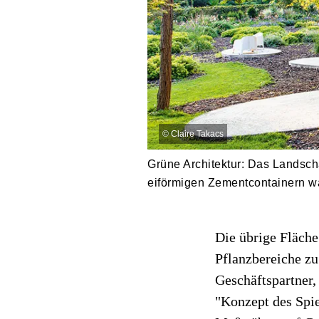
©
Claire Takacs
Grüne Architektur: Das Landscha
eiförmigen Zementcontainern wä
Die übrige Fläch
Pflanzbereiche zu
Geschäftspartner,
"Konzept des Spie