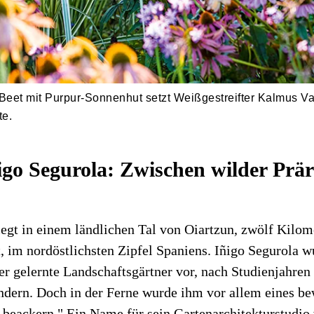
Beet mit Purpur-Sonnenhut setzt Weißgestreifter Kalmus Va
te.
igo Segurola: Zwischen wilder Prär
iegt in einem ländlichen Tal von Oiartzun, zwölf Kilom
t, im nordöstlichsten Zipfel Spaniens. Iñigo Segurola w
der gelernte Landschaftsgärtner vor, nach Studienjahren
ern. Doch in der Ferne wurde ihm vor allem eines bew
 beackern." Ein Name für sein Gartenarchitekturstudio