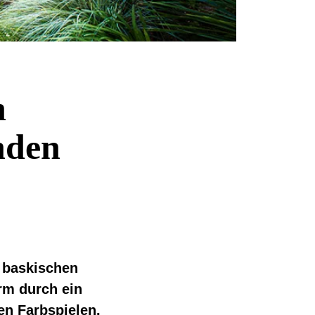
n
nden
 baskischen
rm durch ein
en Farbspielen.