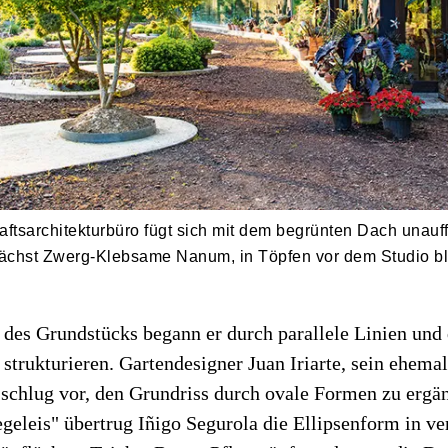
ftsarchitekturbüro fügt sich mit dem begrünten Dach unauff
chst Zwerg-Klebsame Nanum, in Töpfen vor dem Studio blüh
e des Grundstücks begann er durch parallele Linien und
 strukturieren. Gartendesigner Juan Iriarte, sein ehemal
 schlug vor, den Grundriss durch ovale Formen zu erg
geleis" übertrug Iñigo Segurola die Ellipsenform in v