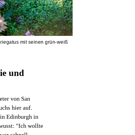
riegatus mit seinen grün-weiß
ie und
eter von San
uchs hier auf.
 in Edinburgh in
usst: "Ich wollte
 war schnell