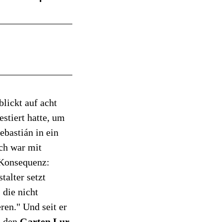
blickt auf acht
estiert hatte, um
ebastián in ein
ich war mit
 Konsequenz:
talter setzt
die nicht
ren." Und seit er
h den
Garten Lur