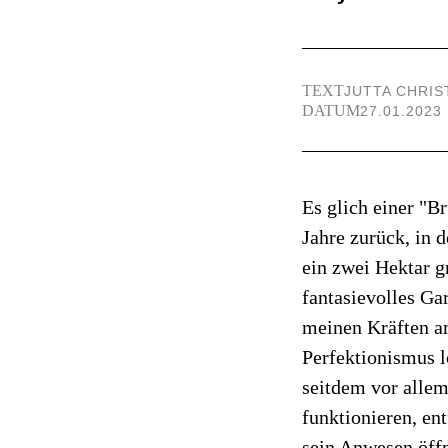
TEXT
JUTTA CHRI
DATUM
27.01.2023
Es glich einer "B
Jahre zurück, in 
ein zwei Hektar g
fantasievolles Ga
meinen Kräften a
Perfektionismus l
seitdem vor alle
funktionieren, ent
sein Anwesen öffn