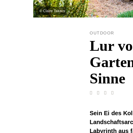
©
Claire Takacs
OUTDOOR
Lur vo
Garten
Sinne
Sein Ei des Ko
Landschaftsar
Labyrinth aus 