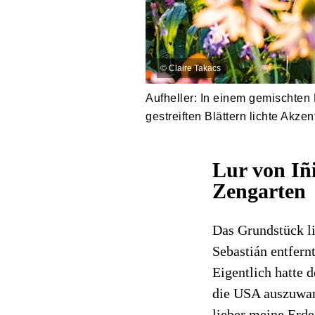
©
Claire Takacs
Aufheller: In einem gemischten 
gestreiften Blättern lichte Akzen
Lur von Iñ
Zengarten
Das Grundstück l
Sebastián entfern
Eigentlich hatte 
die USA auszuwand
lieber meine Erde