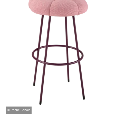
©
Roche Bobois