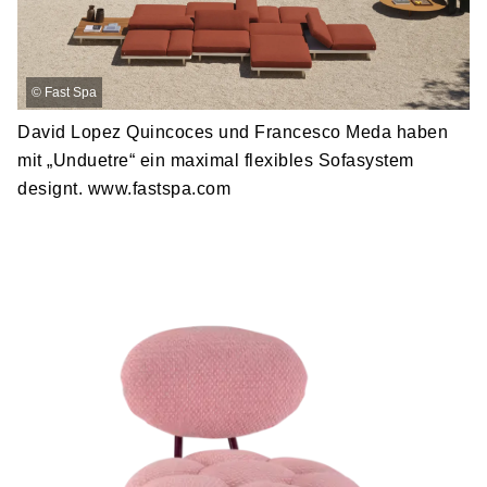
©
Fast Spa
David Lopez Quincoces und Francesco Meda haben
mit „Unduetre“ ein maximal flexibles Sofasystem
designt. www.fastspa.com
De
C
f