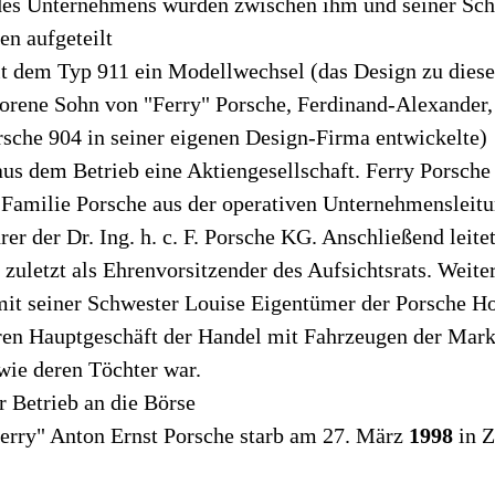
des Unternehmens wurden zwischen ihm und seiner Sch
en aufgeteilt
t dem Typ 911 ein Modellwechsel (das Design zu dies
orene Sohn von "Ferry" Porsche, Ferdinand-Alexander, 
sche 904 in seiner eigenen Design-Firma entwickelte)
us dem Betrieb eine Aktiengesellschaft. Ferry Porsche
Familie Porsche aus der operativen Unternehmensleit
er der Dr. Ing. h. c. F. Porsche KG. Anschließend leite
 zuletzt als Ehrenvorsitzender des Aufsichtsrats. Weite
t seiner Schwester Louise Eigentümer der Porsche Ho
ren Hauptgeschäft der Handel mit Fahrzeugen der Mar
wie deren Töchter war.
r Betrieb an die Börse
erry" Anton Ernst Porsche starb am 27. März
1998
in Z