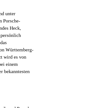
nd unter
n Porsche-
endes Heck,
 persönlich
 das
von Württemberg-
zt wird es von
bei einem
der bekanntesten