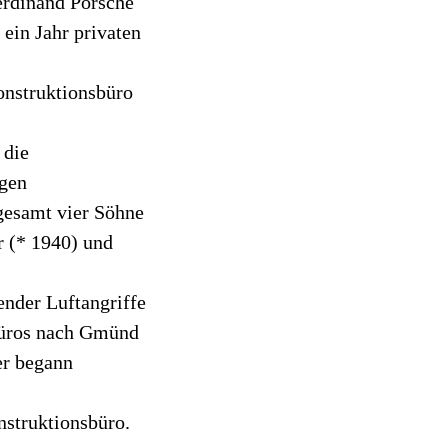
erdinand Porsche
ein Jahr privaten
onstruktionsbüro
 die
agen
sgesamt vier Söhne
r (* 1940) und
ender Luftangriffe
sbüros nach Gmünd
er begann
nstruktionsbüro.