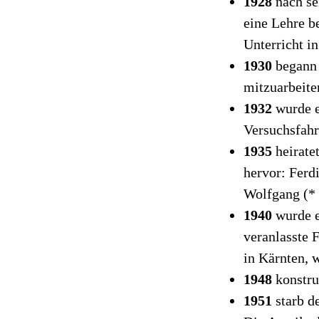
1928
nach se
eine Lehre b
Unterricht i
1930
begann 
mitzuarbeite
1932
wurde e
Versuchsfahr
1935
heirate
hervor: Ferd
Wolfgang (*
1940
wurde e
veranlasste 
in Kärnten, 
1948
konstru
1951
starb d