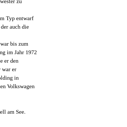
wester zu
em Typ entwarf
der auch die
 war bis zum
ung im Jahr 1972
te er den
r war er
lding in
ken Volkswagen
ell am See.