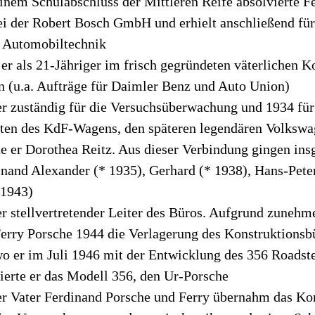
inem Schulabschluss der Mittleren Reife absolvierte F
ei der Robert Bosch GmbH und erhielt anschließend für 
n Automobiltechnik
er als 21-Jähriger im frisch gegründeten väterlichen K
n (u.a. Aufträge für Daimler Benz und Auto Union)
r zuständig für die Versuchsüberwachung und 1934 für
ten des KdF-Wagens, den späteren legendären Volksw
te er Dorothea Reitz. Aus dieser Verbindung gingen in
inand Alexander (* 1935), Gerhard (* 1938), Hans-Pete
 1943)
r stellvertretender Leiter des Büros. Aufgrund zunehm
Ferry Porsche 1944 die Verlagerung des Konstruktion
wo er im Juli 1946 mit der Entwicklung des 356 Roadst
ierte er das Modell 356, den Ur-Porsche
er Vater Ferdinand Porsche und Ferry übernahm das Ko