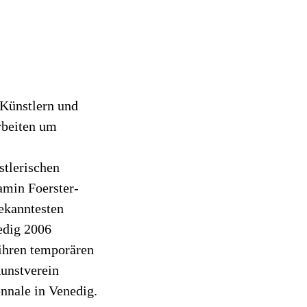
 Künstlern und
arbeiten um
stlerischen
amin Foerster-
ekanntesten
edig 2006
 ihren temporären
unstverein
nale in Venedig.