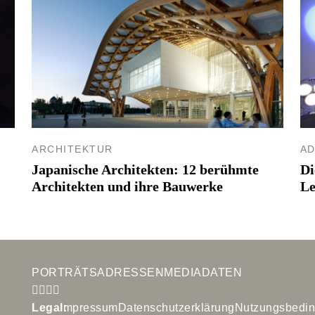
ARCHITEKTUR
A
Japanische Architekten: 12 berühmte
Di
Architekten und ihre Bauwerke
Le
PORTRÄTS
ADRESSEN
MEDIADATEN
Legal:
Impressum
Datenschutzerklärung
Nutzungsbedi