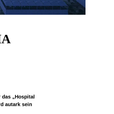
MA
r das „Hospital
rd autark sein