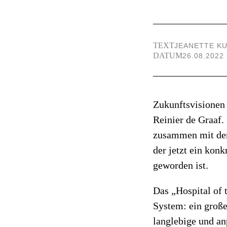
TEXT
JEANETTE K
DATUM
26.08.2022
Zukunftsvisionen 
Reinier de Graaf.
zusammen mit dem
der jetzt ein kon
geworden ist.
Das „Hospital of 
System: ein große
langlebige und an