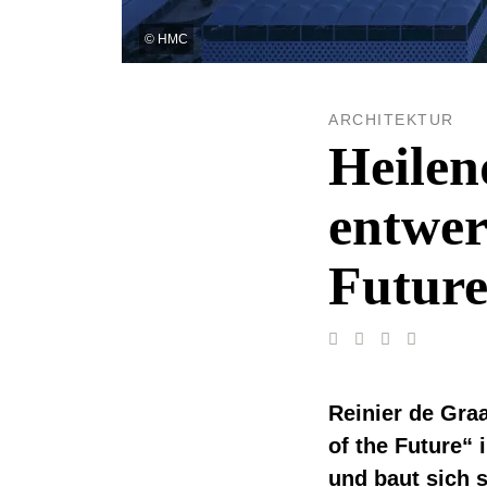
©
HMC
ARCHITEKTUR
Heile
entwer
Futur
Reinier de Gra
of the Future“ 
und baut sich s