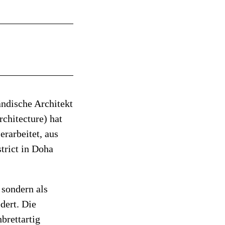
ändische Architekt
chitecture) hat
erarbeitet, aus
trict in Doha
 sondern als
dert. Die
brettartig