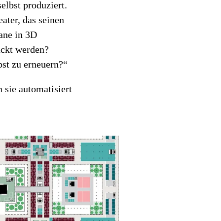
elbst produziert.
ater, das seinen
ane in 3D
uckt werden?
bst zu erneuern?“
 sie automatisiert