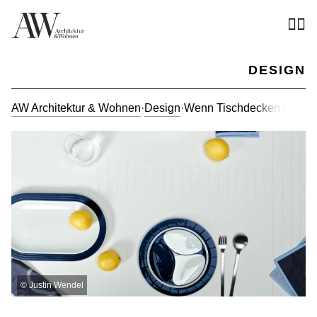
DESIGN
AW Architektur & Wohnen
·
Design
·
Wenn Tischdecken Orientie
©
Justin Wendel