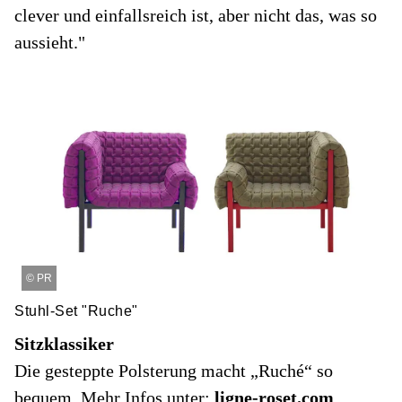
clever und einfallsreich ist, aber nicht das, was so
aussieht."
©
PR
Stuhl-Set "Ruche"
Sitzklassiker
Die gesteppte Polsterung macht „Ruché“ so
bequem. Mehr Infos unter:
ligne-roset.com