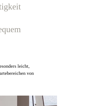
tigkeit
bequem
esonders leicht,
artebereichen von