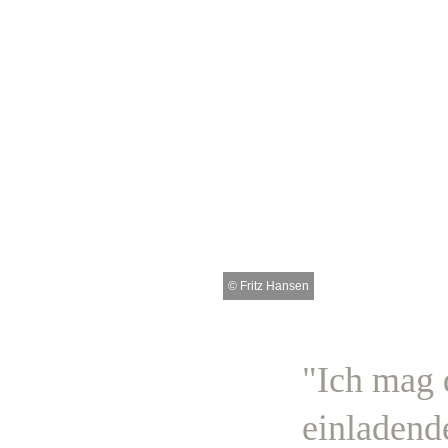
©
Fritz Hansen
"Ich mag d
einladend