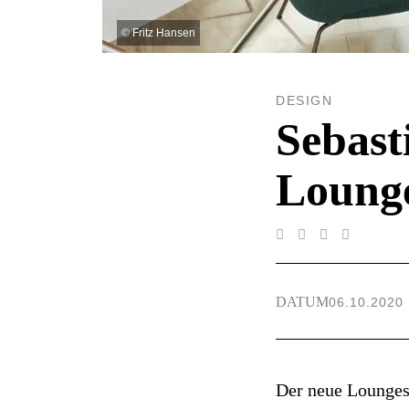
©
Fritz Hansen
DESIGN
Sebast
Lounge
DATUM
06.10.2020
Der neue Loungese