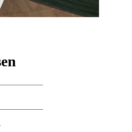
sen
r