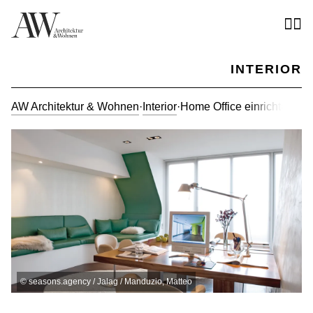
INTERIOR
AW Architektur & Wohnen
·
Interior
·
Home Office einrichten: W
©
seasons.agency / Jalag / Manduzio, Matteo