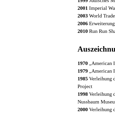
1999
Jüdisches M
2001
Imperial Wa
2003
World Trade
2006
Erweiterung
2010
Run Run Sha
Auszeichn
1970
„American I
1979
„American In
1985
Verleihung 
Project
1998
Verleihung 
Nussbaum Museu
2000
Verleihung d