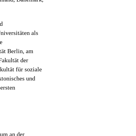
nd
niversitäten als
e
tät Berlin, am
Fakultät der
ultät für soziale
ktonisches und
ersten
ium an der