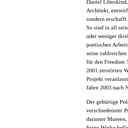
Daniel Libeskind,
Architekt, entwir
sondern erschaff
So sind in all se
oder weniger dir
poetischen Arbeit
seine zahlreichen
für den Freedom 
2001 zerstörten W
Projekt veranlass
Jahre 2003 nach 
Der gebürtige Pol
verschiedenster P
darunter Museen, 
Seine Werke befin