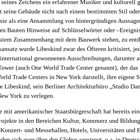
 seines Zeichens ein erfahrener Musiker und kulturell g
ft seine Gebäude nicht nach einem bestimmten Stil oder
t sie als eine Ansammlung von hintergründigen Aussag
inen Bauten Hinweise auf Schlüsselwörter oder –Ereignis
ektem Zusammenhang mit dem Bauwerk stehen, zu entd
sansatz wurde Libeskind zwar des Öfteren kritisiert, j
 international gewonnenen Ausschreibungen, darunter 
Tower (auch One World Trade Center genannt), der das
orld Trade Centers in New York darstellt, ihre eigene 
te Libeskind, sein Berliner Architekturbüro „Studio Da
New York zu verlegen.
e mit amerikanischer Staatsbürgerschaft hat bereits ein
rojekte in den Bereichen Kultur, Kommerz und Bildung 
Konzert- und Messehallen, Hotels, Universitäten und E
den sich quer über den Globus verstreut, u.a. in Deut