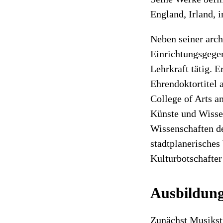
England, Irland, 
Neben seiner arch
Einrichtungsgegen
Lehrkraft tätig. 
Ehrendoktortitel 
College of Arts a
Künste und Wissen
Wissenschaften de
stadtplanerisches
Kulturbotschafter
Ausbildun
Zunächst Musikst