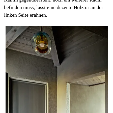
befinden muss, lässt eine dezente Holztür an der
linken Seite erahnen.
e
Kl
Wo
Sc
n
m
is