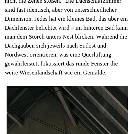
nicht die Zehen stoßen." Die Dachschlafzimmer
sind fast identisch, aber von unterschiedlicher
Dimension. Jedes hat ein kleines Bad, das über ein
Dachfenster belichtet wird – im hinteren Bad kann
man dem Storch unters Nest blicken. Während die
Dachgauben sich jeweils nach Südost und
Nordwest orientieren, was eine Querlüftung
gewährleistet, fokussiert das runde Fenster die
weite Wiesenlandschaft wie ein Gemälde.
Fo
s
na
r
fr
Fi
S