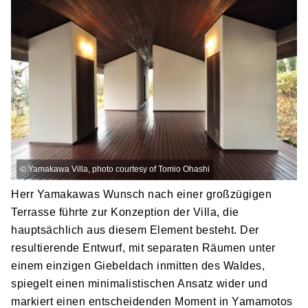
R
F
k
G
or
©
Yamakawa Villa, photo courtesy of Tomio Ohashi
Herr Yamakawas Wunsch nach einer großzügigen
Terrasse führte zur Konzeption der Villa, die
hauptsächlich aus diesem Element besteht. Der
resultierende Entwurf, mit separaten Räumen unter
einem einzigen Giebeldach inmitten des Waldes,
spiegelt einen minimalistischen Ansatz wider und
markiert einen entscheidenden Moment in Yamamotos