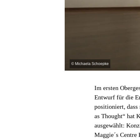
©
Michaela Schoepke
Im ersten Oberge
Entwurf für die 
positioniert, das
as Thought“ hat K
ausgewählt: Konze
Maggie´s Centre B