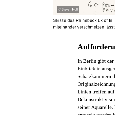
©
Steven Holl
Skizze des Rhinebeck Ex of In
miteinander verschmelzen lässt
Aufforder
In Berlin gibt de
Einblick in ausgew
Schatzkammern de
Originalzeichnung
Linien treffen au
Dekonstruktivismu
seiner Aquarelle.
entdeckt werden 