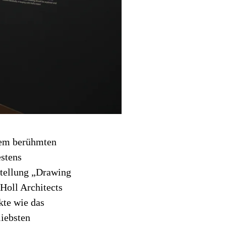
dem berühmten
stens
sstellung „Drawing
Holl Architects
kte wie das
liebsten