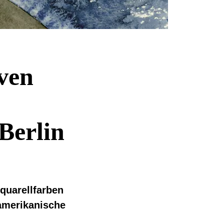
ven
Berlin
Aquarellfarben
-amerikanische