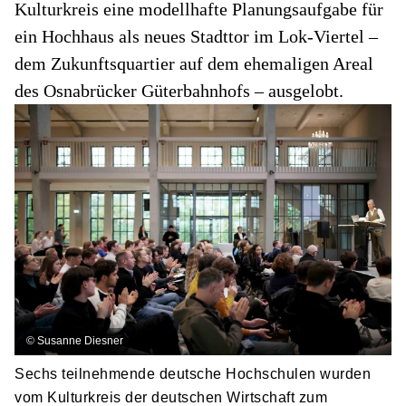
Kulturkreis eine modellhafte Planungsaufgabe für
ein Hochhaus als neues Stadttor im Lok-Viertel –
dem Zukunftsquartier auf dem ehemaligen Areal
des Osnabrücker Güterbahnhofs – ausgelobt.
©
Susanne Diesner
Sechs teilnehmende deutsche Hochschulen wurden
vom Kulturkreis der deutschen Wirtschaft zum