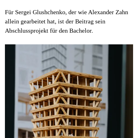
Für Sergei Glushchenko, der wie Alexander Zahn
allein gearbeitet hat, ist der Beitrag sein
Abschlussprojekt für den Bachelor.
D
do
ve
ei
au
H
Os