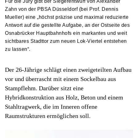
Für die Jury gibt der Siegerentwurf von Alexander
Zahn von der PBSA Düsseldorf (bei Prof. Dennis
Mueller) eine „höchst präzise und maximal reduzierte
Antwort auf die gestellte Aufgabe, an der Ostseite des
Osnabrücker Hauptbahnhofs ein markantes und weit
sichtbares Stadttor zum neuen Lok-Viertel entstehen
zu lassen“.
Der 26-Jährige schlägt einen zweigeteilten Aufbau
vor und überrascht mit einem Sockelbau aus
Stampflehm. Darüber sitzt eine
Hybridkonstruktion aus Holz, Beton und einem
Stahltragwerk, die im Inneren offene
Raumstrukturen ermöglichen soll.
D