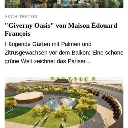
ARCHITEKTUR
"Giverny Oasis" von Maison Édouard
François
Hängende Gärten mit Palmen und
Zitrusgewächsen vor dem Balkon: Eine schöne
grüne Welt zeichnet das Pariser
Architekturbüro Maison Édouard François für
ein Apartmenthochhaus namens "Giverny
Oasis" in der Hafenstadt Limassol auf der
Mittelmeerinsel Zypern. Inspiration für diese
vertikale Landschaft war der Garten des
französischen Impressionisten Claude Monet.