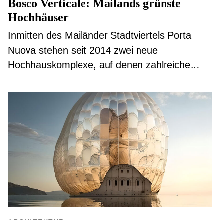
Bosco Verticale: Mailands grünste
Hochhäuser
Inmitten des Mailänder Stadtviertels Porta
Nuova stehen seit 2014 zwei neue
Hochhauskomplexe, auf denen zahlreiche
Bäume und Pflanzen wachsen: Der Bosco
Verticale (dt. vertikaler Wald) von Stefan Boeri
Architetti gilt als Paradebeispiel dafür, wie
nachhaltiger und grüner Wohnungsbau im
urbanen Raum zukünftig aussehen kann.