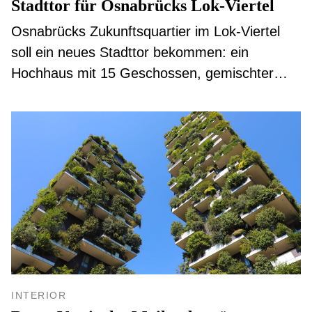
Stadttor für Osnabrücks Lok-Viertel
Osnabrücks Zukunftsquartier im Lok-Viertel
soll ein neues Stadttor bekommen: ein
Hochhaus mit 15 Geschossen, gemischter
Nutzung und Mehrwert für alle. In einem
geladenen Wettbewerb haben
Architekturstudierende aus ganz Deutschland
ihre Visionen vorgelegt. Der Siegerentwurf
kommt aus Düsseldorf.
INTERIOR