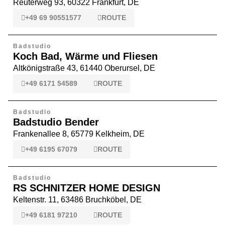
Reuterweg 93, 60322 Frankfurt, DE
+49 69 90551577
ROUTE
Badstudio
Koch Bad, Wärme und Fliesen
Altkönigstraße 43, 61440 Oberursel, DE
+49 6171 54589
ROUTE
Badstudio
Badstudio Bender
Frankenallee 8, 65779 Kelkheim, DE
+49 6195 67079
ROUTE
Badstudio
RS SCHNITZER HOME DESIGN
Keltenstr. 11, 63486 Bruchköbel, DE
+49 6181 97210
ROUTE