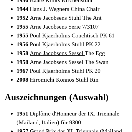
1944
Hans J. Wegners China Chair
1952
Arne Jacobsens Stuhl The Ant
1955
Arne Jacobsens Serie 7/3107
1955
Poul Kjaerholms
Couchtisch PK 61
1956
Poul Kjaerholms Stuhl PK 22
1958
Arne Jacobsens Sessel
The Egg
1958
Arne Jacobsens Sessel The Swan
1967
Poul Kjaerholms Stuhl PK 20
2008
Hiromichi Konnos Stuhl Rin
Auszeichnungen (Auswahl)
1951
Diplôme d'Honneur der IX. Triennale
(Mailand, Italien) für 9300
1957
Grand Prix der XI. Triennale (Mailand,