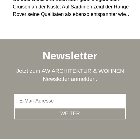
Cruisen an der Küste: Auf Sardinien zeigt der Range
Ita
er „Le
Rover seine Qualitäten als ebenso entspannter wie
Cla
einem
luxuriöser Begleiter durch den Sommer am Meer.
In 
sort
Newsletter
Jetzt zum AW ARCHITEKTUR & WOHNEN
Newsletter anmelden.
WEITER