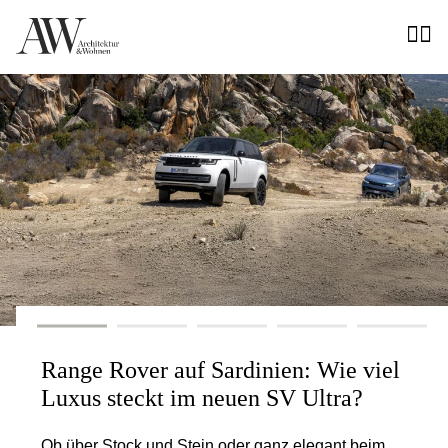
Range Rover auf Sardinien: Wie viel
AW
Luxus steckt im neuen SV Ultra?
au
Ob über Stock und Stein oder ganz elegant beim
Sie