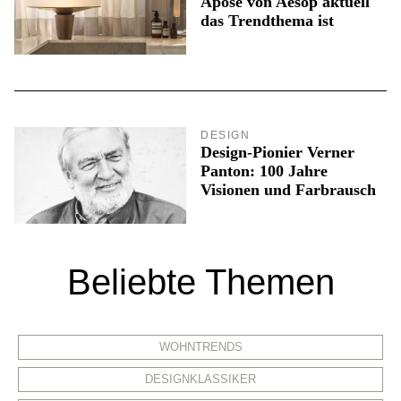
Aposē von Aesop aktuell
das Trendthema ist
DESIGN
Design-Pionier Verner
Panton: 100 Jahre
Visionen und Farbrausch
Beliebte Themen
WOHNTRENDS
DESIGNKLASSIKER